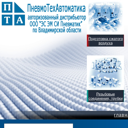
Подготовка сжатого
воздуха
Резьбовые
соединения, трубки
главн