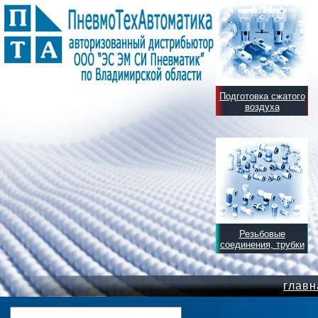
Подготовка сжатого
воздуха
Резьбовые
соединения, трубки
главн