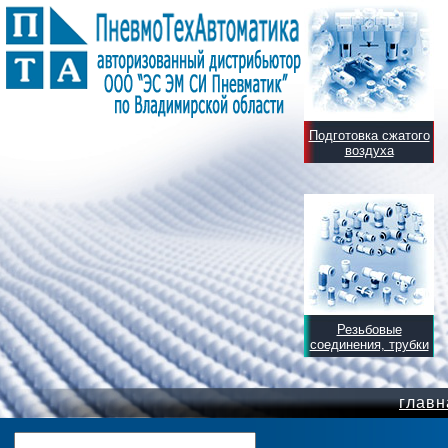
Подготовка сжатого
воздуха
Резьбовые
соединения, трубки
главн