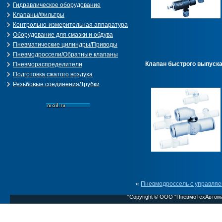
Гидравлическое оборудование
Клапаны/Фильтры
Контрольно-измерительная аппаратура
Оборудование для смазки и обдува
Пневматические цилиндры/Приводы
Пневмодроссели/Обратные клапаны
Клапан быстрого выпуск
Пневмораспределители
Подготовка сжатого воздуха
Резьбовые соединения/Трубки
«
Пневмодроссель с управля
"Copyright © ООО "ПневмоТехАвтом