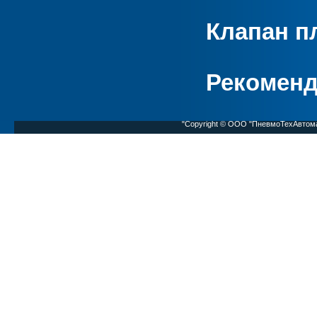
Клапан п
Рекоменд
"Copyright © ООО "ПневмоТехАвтом