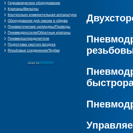
Гидравлическое оборудование
Клапаны/Фильтры
Двухстор
Контрольно-измерительная аппаратура
Оборудование для смазки и обдува
Пневматические цилиндры/Приводы
Пневмодроссели/Обратные клапаны
Пневмодр
Пневмораспределители
Подготовка сжатого воздуха
резьбовы
Резьбовые соединения/Трубки
Пневмодр
быстрор
Пневмодр
Управляе