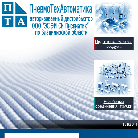
Подготовка сжатого
воздуха
Резьбовые
соединения, трубки
главн