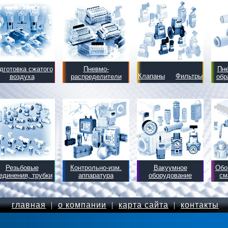
дготовка сжатого
Пневмо-
Пн
Клапаны
Фильтры
воздуха
распределители
обр
Резьбовые
Контрольно-изм.
Вакуумное
Обо
единения, трубки
аппаратура
оборудование
см
главная
|
о компании
|
карта сайта
|
контакты