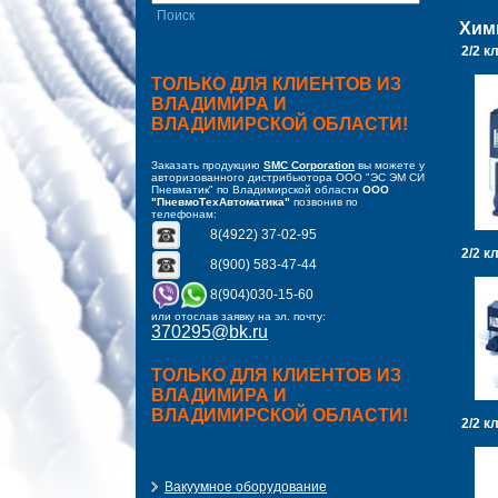
Хим
2/2 к
ТОЛЬКО ДЛЯ КЛИЕНТОВ ИЗ
ВЛАДИМИРА И
ВЛАДИМИРСКОЙ ОБЛАСТИ!
Заказать продукцию
SMC Corporation
вы можете у
авторизованного дистрибьютора ООО "ЭС ЭМ СИ
Пневматик" по Владимирской области
ООО
"ПневмоТехАвтоматика"
позвонив по
телефонам:
8(4922) 37-02-95
2/2 к
8(900) 583-47-44
8(904)030-15-60
или отослав заявку на эл. почту:
370295@bk.ru
ТОЛЬКО ДЛЯ КЛИЕНТОВ ИЗ
ВЛАДИМИРА И
ВЛАДИМИРСКОЙ ОБЛАСТИ!
2/2 к
Вакуумное оборудование