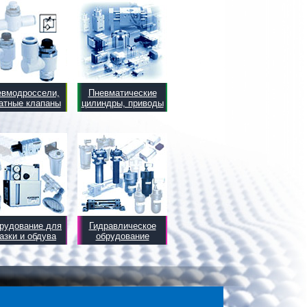
евмодроссели,
Пневматические
атные клапаны
цилиндры, приводы
рудование для
Гидравлическое
азки и обдува
обрудование