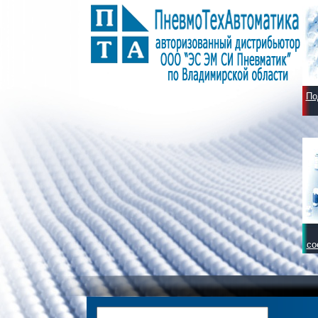
По
со